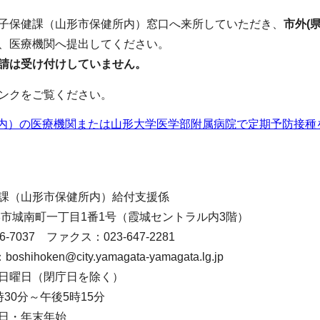
子保健課（山形市保健所内）窓口へ来所していただき、
市外(
、医療機関へ提出してください。
請は受け付けしていません。
ンクをご覧ください。
内）の医療機関または山形大学医学部附属病院で定期予防接種
課（山形市保健所内）給付支援係
 山形市城南町一丁目1番1号（霞城セントラル内3階）
-7037 ファクス：023-647-2281
hoken@city.yamagata-yamagata.lg.jp
日曜日（閉庁日を除く）
30分～午後5時15分
日・年末年始