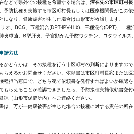
在などで県外での接種を希望する場合は、
滞在先の市区町村長
。予防接種を実施する市区町村長もしくは医療機関長がこの依
とになり、健康被害が生じた場合は山形市が救済します。
オ、BCG、五種混合(DPT-IPV-Hib)、三種混合(DPT)、二
肺炎球菌、B型肝炎、子宮頸がん予防ワクチン、ロタウイルス、
申請方法
るかどうかは、その接種を行う市区町村の判断によりますので
もらえるかお問合せください。依頼書は市区町村長宛または医
接種担当窓口で、どちら宛で依頼書を発行すればよいか確認を
てもらえることが確認できましたら、予防接種実施依頼書交付
健課（山形市保健所内）へご連絡ください。
書は、万が一健康被害が生じた場合の接種に対する責任の所在