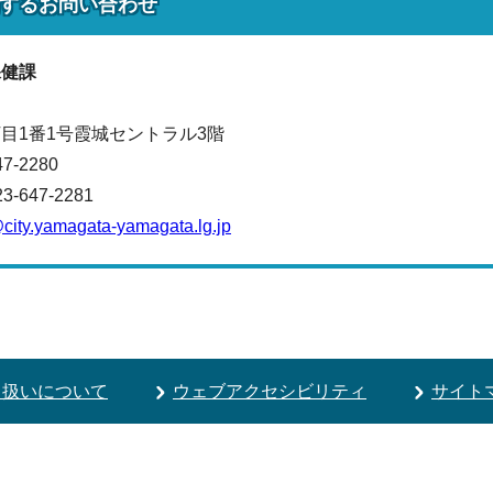
する
お問い合わせ
保健課
目1番1号霞城セントラル3階
47-2280
647-2281
ity.yamagata-yamagata.lg.jp
り扱いについて
ウェブアクセシビリティ
サイト