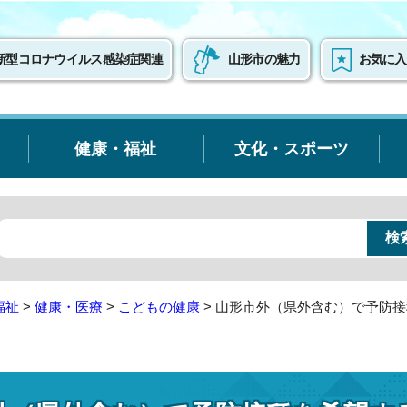
新型コロナウイルス感染症関連
山形市の魅力
お気に入
健康・福祉
文化・スポーツ
福祉
>
健康・医療
>
こどもの健康
> 山形市外（県外含む）で予防