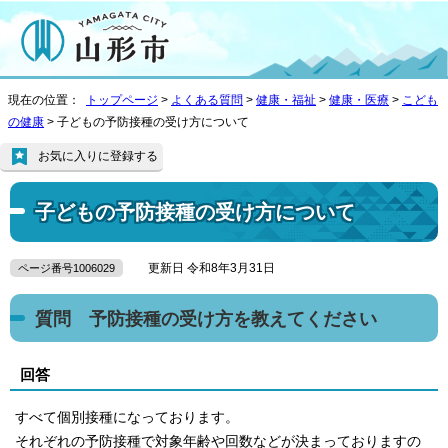
現在の位置：
トップページ
>
よくある質問
>
健康・福祉
>
健康・医療
>
こども
の健康
> 子どもの予防接種の受け方について
お気に入りに登録する
子どもの予防接種の受け方について
更新日 令和8年3月31日
ページ番号1006029
質問 予防接種の受け方を教えてください
回答
すべて個別接種になっております。
それぞれの予防接種で対象年齢や回数などが決まっておりますの