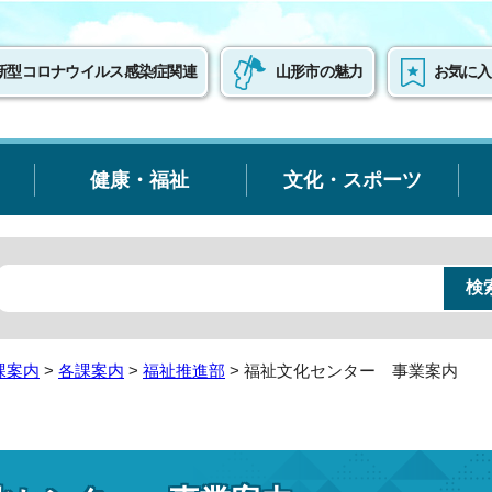
新型コロナウイルス感染症関連
山形市の魅力
お気に入
健康・福祉
文化・スポーツ
課案内
>
各課案内
>
福祉推進部
> 福祉文化センター 事業案内