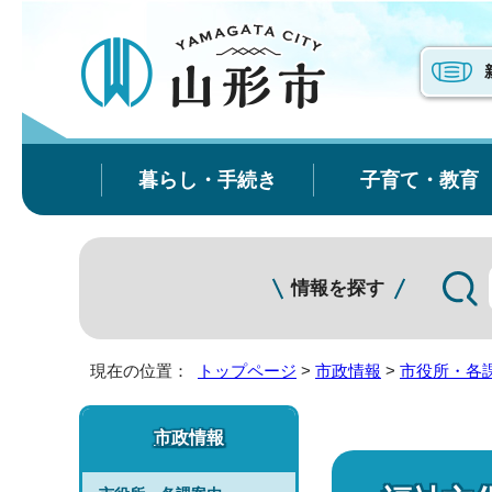
暮らし・手続き
子育て・教育
情報を探す
現在の位置：
トップページ
>
市政情報
>
市役所・各
市政情報