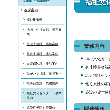
福祉文
市役所・各課案内
各課案内
福祉推進部
地域共生社会課 業務案
内
生活支援課 業務案内
業務内容
長寿支援課 業務案内
福祉文化セン
介護保険課 業務案内
身体障害者福
障がい福祉課 業務案内
老人福祉セン
指導監査課 業務案内
働く女性の家
施設の貸付使
福祉文化センター 事業
案内
感染症予防対策研修
関連情報