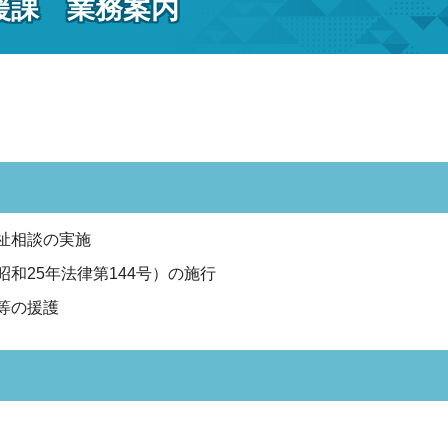
援課 業務案内
祉相談の実施
和25年法律第144号）の施行
等の援護