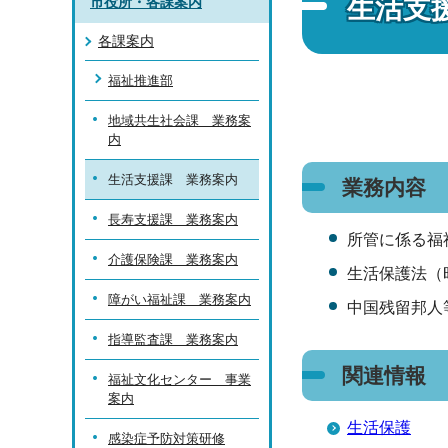
生活支
市役所・各課案内
各課案内
福祉推進部
地域共生社会課 業務案
内
生活支援課 業務案内
業務内容
長寿支援課 業務案内
所管に係る福
介護保険課 業務案内
生活保護法（昭
障がい福祉課 業務案内
中国残留邦人
指導監査課 業務案内
関連情報
福祉文化センター 事業
案内
生活保護
感染症予防対策研修