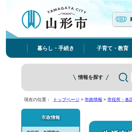
暮らし・手続き
子育て・教育
情報を探す
現在の位置：
トップページ
>
市政情報
>
市役所・各
市政情報