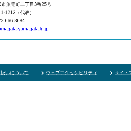
山形市旅篭町二丁目3番25号
641-1212（代表）
666-8684
amagata-yamagata.lg.jp
り扱いについて
ウェブアクセシビリティ
サイト