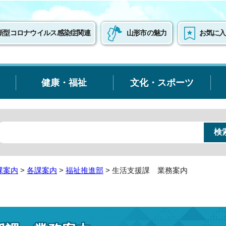
新型コロナウイルス感染症関連
山形市の魅力
お気に入
健康・福祉
文化・スポーツ
課案内
>
各課案内
>
福祉推進部
> 生活支援課 業務案内