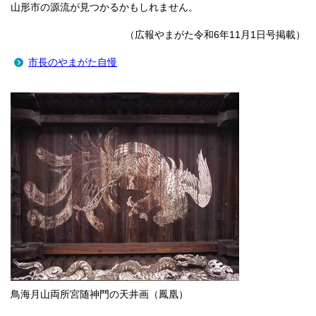
山形市の源流が見つかるかもしれません。
（広報やまがた令和6年11月1日号掲載）
市長のやまがた自慢
鳥海月山両所宮随神門の天井画（鳳凰）