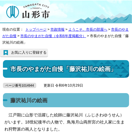
現在の位置：
トップページ
>
市政情報
>
ようこそ、市長の部屋へ
>
市長のやま
がた自慢
>
市長のやまがた自慢（令和6年度掲載分）
> 市長のやまがた自慢「藤
沢祐川の絵画」
お気に入りに登録する
市長のやまがた自慢「藤沢祐川の絵画」
更新日 令和6年10月29日
ページ番号1014944
藤沢祐川の絵画
江戸期に山形で活躍した絵師に藤沢祐川（ふじさわゆうせん）
がいます。18世紀後半の人物で、鳥海月山両所宮の社人家に生ま
れ狩野派の画人となりました。