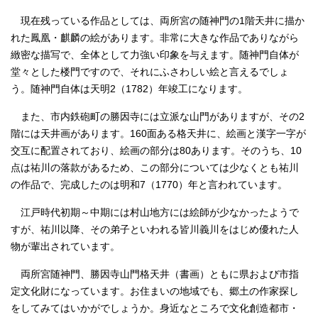
現在残っている作品としては、両所宮の随神門の1階天井に描か
れた鳳凰・麒麟の絵があります。非常に大きな作品でありながら
緻密な描写で、全体として力強い印象を与えます。随神門自体が
堂々とした楼門ですので、それにふさわしい絵と言えるでしょ
う。随神門自体は天明2（1782）年竣工になります。
また、市内鉄砲町の勝因寺には立派な山門がありますが、その2
階には天井画があります。160面ある格天井に、絵画と漢字一字が
交互に配置されており、絵画の部分は80あります。そのうち、10
点は祐川の落款があるため、この部分については少なくとも祐川
の作品で、完成したのは明和7（1770）年と言われています。
江戸時代初期～中期には村山地方には絵師が少なかったようで
すが、祐川以降、その弟子といわれる皆川義川をはじめ優れた人
物が輩出されています。
両所宮随神門、勝因寺山門格天井（書画）ともに県および市指
定文化財になっています。お住まいの地域でも、郷土の作家探し
をしてみてはいかがでしょうか。身近なところで文化創造都市・