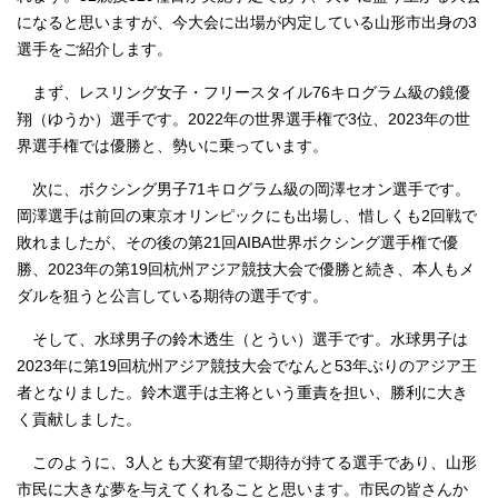
になると思いますが、今大会に出場が内定している山形市出身の3
選手をご紹介します。
まず、レスリング女子・フリースタイル76キログラム級の鏡優
翔（ゆうか）選手です。2022年の世界選手権で3位、2023年の世
界選手権では優勝と、勢いに乗っています。
次に、ボクシング男子71キログラム級の岡澤セオン選手です。
岡澤選手は前回の東京オリンピックにも出場し、惜しくも2回戦で
敗れましたが、その後の第21回AIBA世界ボクシング選手権で優
勝、2023年の第19回杭州アジア競技大会で優勝と続き、本人もメ
ダルを狙うと公言している期待の選手です。
そして、水球男子の鈴木透生（とうい）選手です。水球男子は
2023年に第19回杭州アジア競技大会でなんと53年ぶりのアジア王
者となりました。鈴木選手は主将という重責を担い、勝利に大き
く貢献しました。
このように、3人とも大変有望で期待が持てる選手であり、山形
市民に大きな夢を与えてくれることと思います。市民の皆さんか