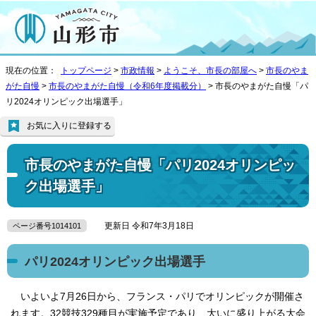
現在の位置：
トップページ
>
市政情報
>
ようこそ、市長の部屋へ
>
市長のやま
がた自慢
>
市長のやまがた自慢（令和6年度掲載分）
> 市長のやまがた自慢「パ
リ2024オリンピック出場選手」
お気に入りに登録する
市長のやまがた自慢「パリ2024オリンピッ
ク出場選手」
更新日 令和7年3月18日
ページ番号1014101
パリ2024オリンピック出場選手
いよいよ7月26日から、フランス・パリでオリンピックが開催さ
れます。32競技329種目が実施予定であり、大いに盛り上がる大会