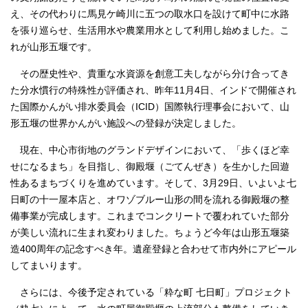
え、その代わりに馬見ケ崎川に五つの取水口を設けて町中に水路
を張り巡らせ、生活用水や農業用水として利用し始めました。こ
れが山形五堰です。
その歴史性や、貴重な水資源を創意工夫しながら分け合ってき
た分水慣行の特殊性が評価され、昨年11月4日、インドで開催され
た国際かんがい排水委員会（ICID）国際執行理事会において、山
形五堰の世界かんがい施設への登録が決定しました。
現在、中心市街地のグランドデザインにおいて、「歩くほど幸
せになるまち」を目指し、御殿堰（ごてんぜき）を生かした回遊
性あるまちづくりを進めています。そして、3月29日、いよいよ七
日町の十一屋本店と、オワゾブルー山形の間を流れる御殿堰の整
備事業が完成します。これまでコンクリートで覆われていた部分
が美しい流れに生まれ変わりました。ちょうど今年は山形五堰築
造400周年の記念すべき年。遺産登録と合わせて市内外にアピール
してまいります。
さらには、今後予定されている「粋な町 七日町」プロジェクト