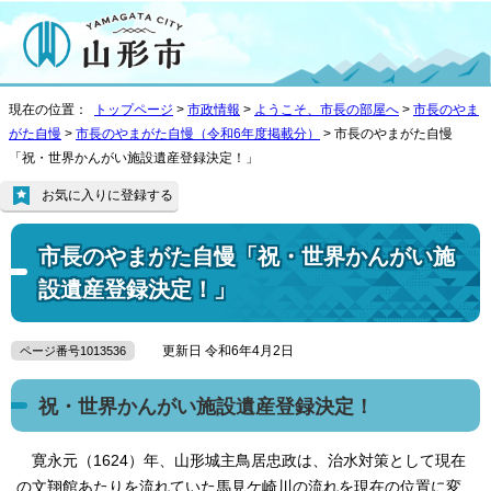
現在の位置：
トップページ
>
市政情報
>
ようこそ、市長の部屋へ
>
市長のやま
がた自慢
>
市長のやまがた自慢（令和6年度掲載分）
> 市長のやまがた自慢
「祝・世界かんがい施設遺産登録決定！」
お気に入りに登録する
市長のやまがた自慢「祝・世界かんがい施
設遺産登録決定！」
更新日 令和6年4月2日
ページ番号1013536
祝・世界かんがい施設遺産登録決定！
寛永元（1624）年、山形城主鳥居忠政は、治水対策として現在
の文翔館あたりを流れていた馬見ケ崎川の流れを現在の位置に変