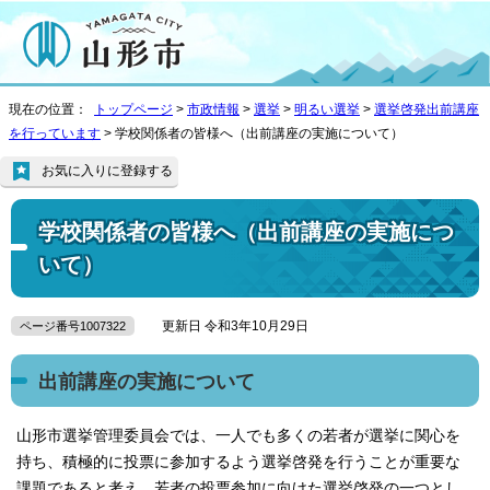
現在の位置：
トップページ
>
市政情報
>
選挙
>
明るい選挙
>
選挙啓発出前講座
を行っています
> 学校関係者の皆様へ（出前講座の実施について）
お気に入りに登録する
学校関係者の皆様へ（出前講座の実施につ
いて）
更新日 令和3年10月29日
ページ番号1007322
出前講座の実施について
山形市選挙管理委員会では、一人でも多くの若者が選挙に関心を
持ち、積極的に投票に参加するよう選挙啓発を行うことが重要な
課題であると考え、若者の投票参加に向けた選挙啓発の一つとし