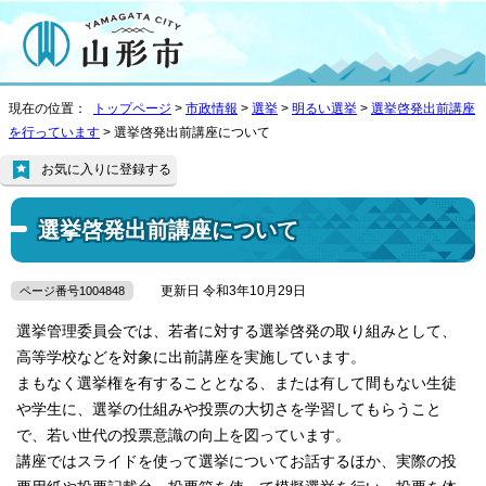
現在の位置：
トップページ
>
市政情報
>
選挙
>
明るい選挙
>
選挙啓発出前講座
を行っています
> 選挙啓発出前講座について
お気に入りに登録する
選挙啓発出前講座について
更新日 令和3年10月29日
ページ番号1004848
選挙管理委員会では、若者に対する選挙啓発の取り組みとして、
高等学校などを対象に出前講座を実施しています。
まもなく選挙権を有することとなる、または有して間もない生徒
や学生に、選挙の仕組みや投票の大切さを学習してもらうこと
で、若い世代の投票意識の向上を図っています。
講座ではスライドを使って選挙についてお話するほか、実際の投