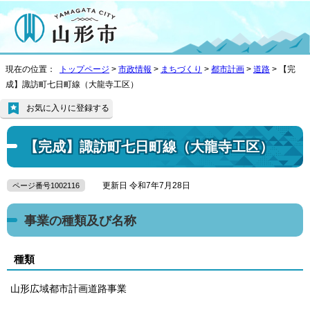
現在の位置：
トップページ
>
市政情報
>
まちづくり
>
都市計画
>
道路
> 【完
成】諏訪町七日町線（大龍寺工区）
お気に入りに登録する
【完成】諏訪町七日町線（大龍寺工区）
更新日 令和7年7月28日
ページ番号1002116
事業の種類及び名称
種類
山形広域都市計画道路事業