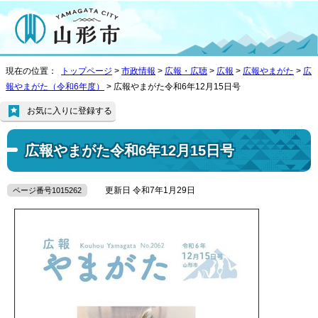
現在の位置：
トップページ
>
市政情報
>
広報・広聴
>
広報
>
広報やまがた
>
広
報やまがた（令和6年度）
> 広報やまがた令和6年12月15日号
お気に入りに登録する
広報やまがた令和6年12月15日号
更新日 令和7年1月29日
ページ番号1015262