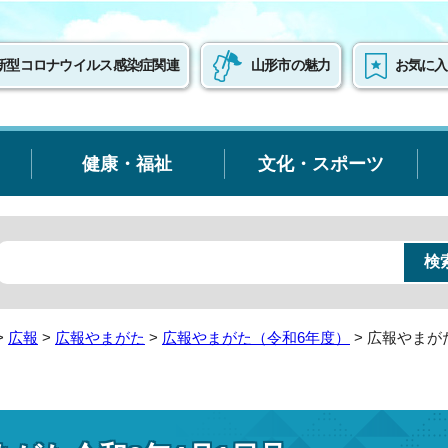
新型コロナウイルス感染症関連
山形市の魅力
お気に入
健康・福祉
文化・スポーツ
>
広報
>
広報やまがた
>
広報やまがた（令和6年度）
> 広報やまが