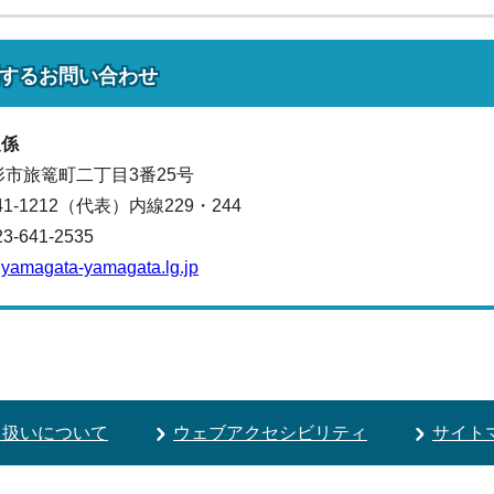
する
お問い合わせ
報係
山形市旅篭町二丁目3番25号
641-1212（代表）
内線229・244
641-2535
yamagata-yamagata.lg.jp
り扱いについて
ウェブアクセシビリティ
サイト