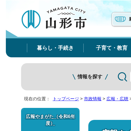
暮らし・手続き
子育て・教育
情報を探す
現在の位置：
トップページ
>
市政情報
>
広報・広聴
広報やまがた（令和6年
度）