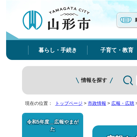
暮らし・手続き
子育て・教育
情報を探す
現在の位置：
トップページ
>
市政情報
>
広報・広聴
令和5年度 広報やまが
た