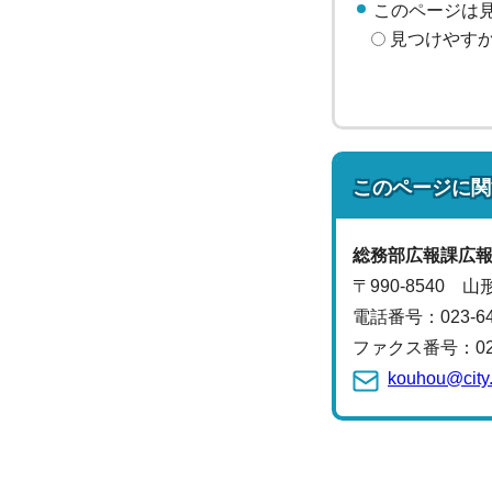
このページは
見つけやす
このページに関
総務部
広報課
広
〒990-8540 
電話番号：
023-
ファクス番号：023-
kouhou@city.