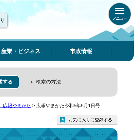
メニュー
り
産業・ビジネス
市政情報
検索の方法
 広報やまがた
> 広報やまがた令和5年5月1日号
お気に入りに登録する