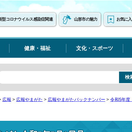
新型コロナウイルス感染症関連
山形市の魅力
お気に入
健康・福祉
文化・スポーツ
>
広報
>
広報やまがた
>
広報やまがたバックナンバー
>
令和5年度