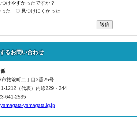
見つけやすかったですか？
かった
見つけにくかった
送信
する
お問い合わせ
報係
山形市旅篭町二丁目3番25号
641-1212（代表）
内線229・244
641-2535
yamagata-yamagata.lg.jp