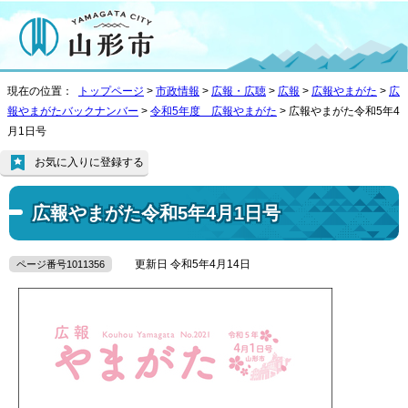
現在の位置：
トップページ
>
市政情報
>
広報・広聴
>
広報
>
広報やまがた
>
広
報やまがたバックナンバー
>
令和5年度 広報やまがた
> 広報やまがた令和5年4
月1日号
お気に入りに登録する
広報やまがた令和5年4月1日号
更新日 令和5年4月14日
ページ番号1011356