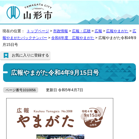
現在の位置：
トップページ
>
市政情報
>
広報・広聴
>
広報
>
広報やまがた
>
広
報やまがたバックナンバー
>
令和4年度 広報やまがた
> 広報やまがた令和4年9
月15日号
お気に入りに登録する
広報やまがた令和4年9月15日号
更新日 令和5年4月7日
ページ番号1010056