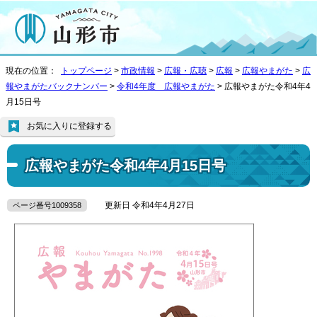
現在の位置：
トップページ
>
市政情報
>
広報・広聴
>
広報
>
広報やまがた
>
広
報やまがたバックナンバー
>
令和4年度 広報やまがた
> 広報やまがた令和4年4
月15日号
お気に入りに登録する
広報やまがた令和4年4月15日号
更新日 令和4年4月27日
ページ番号1009358