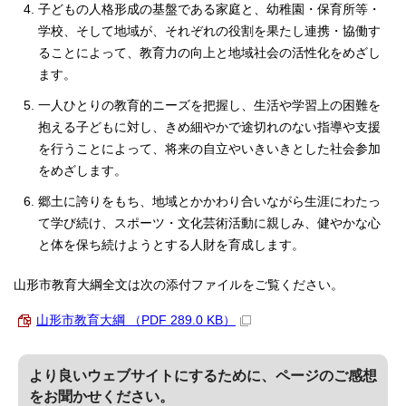
子どもの人格形成の基盤である家庭と、幼稚園・保育所等・
学校、そして地域が、それぞれの役割を果たし連携・協働す
ることによって、教育力の向上と地域社会の活性化をめざし
ます。
一人ひとりの教育的ニーズを把握し、生活や学習上の困難を
抱える子どもに対し、きめ細やかで途切れのない指導や支援
を行うことによって、将来の自立やいきいきとした社会参加
をめざします。
郷土に誇りをもち、地域とかかわり合いながら生涯にわたっ
て学び続け、スポーツ・文化芸術活動に親しみ、健やかな心
と体を保ち続けようとする人財を育成します。
山形市教育大綱全文は次の添付ファイルをご覧ください。
山形市教育大綱 （PDF 289.0 KB）
より良いウェブサイトにするために、ページのご感想
をお聞かせください。