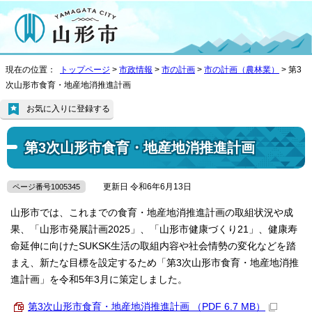
現在の位置：
トップページ
>
市政情報
>
市の計画
>
市の計画（農林業）
> 第3
次山形市食育・地産地消推進計画
お気に入りに登録する
第3次山形市食育・地産地消推進計画
更新日 令和6年6月13日
ページ番号1005345
山形市では、これまでの食育・地産地消推進計画の取組状況や成
果、「山形市発展計画2025」、「山形市健康づくり21」、健康寿
命延伸に向けたSUKSK生活の取組内容や社会情勢の変化などを踏
まえ、新たな目標を設定するため「第3次山形市食育・地産地消推
進計画」を令和5年3月に策定しました。
第3次山形市食育・地産地消推進計画 （PDF 6.7 MB）