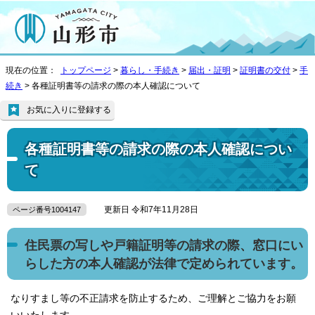
現在の位置：
トップページ
>
暮らし・手続き
>
届出・証明
>
証明書の交付
>
手
続き
> 各種証明書等の請求の際の本人確認について
お気に入りに登録する
各種証明書等の請求の際の本人確認につい
て
更新日 令和7年11月28日
ページ番号1004147
住民票の写しや戸籍証明等の請求の際、窓口にい
らした方の本人確認が法律で定められています。
なりすまし等の不正請求を防止するため、ご理解とご協力をお願