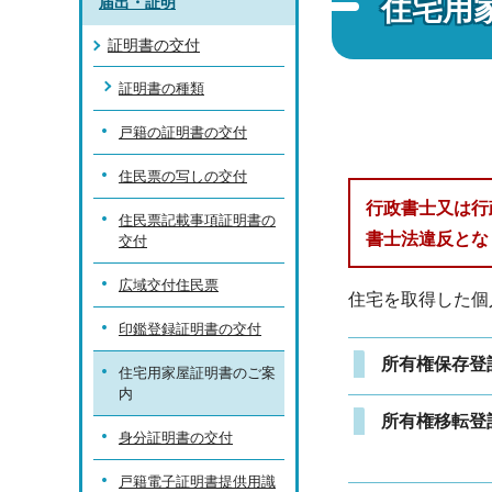
住宅用
届出・証明
証明書の交付
証明書の種類
戸籍の証明書の交付
住民票の写しの交付
行政書士又は行
住民票記載事項証明書の
書士法違反とな
交付
広域交付住民票
住宅を取得した個
印鑑登録証明書の交付
所有権保存登
住宅用家屋証明書のご案
内
所有権移転登
身分証明書の交付
戸籍電子証明書提供用識