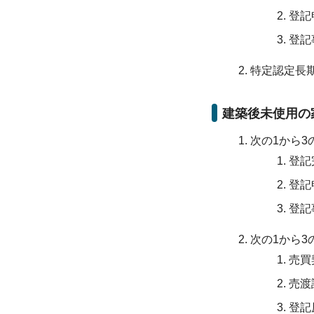
登記
登記
特定認定長
建築後未使用の
次の1から
登記
登記
登記
次の1から
売買
売渡
登記