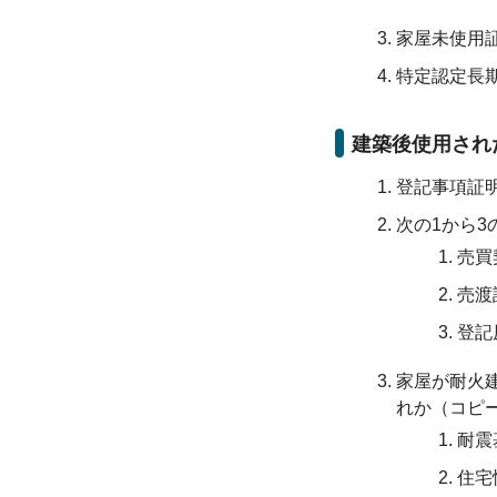
家屋未使用
特定認定長
建築後使用され
登記事項証
次の1から
売買
売渡
登記
家屋が耐火建
れか（コピ
耐震
住宅