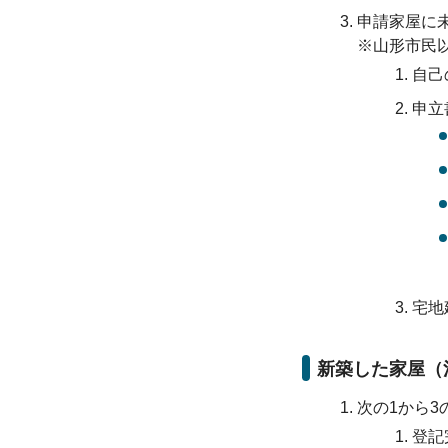
申請家屋に未
※山形市民
自己
申立
宅地
新築した家屋（
次の1から
登記