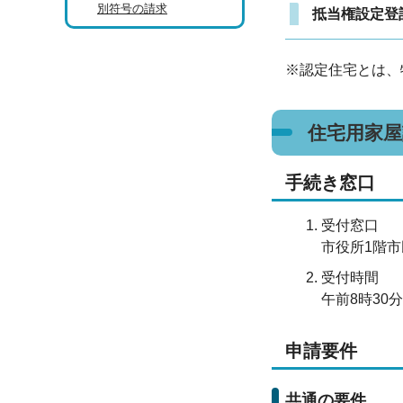
別符号の請求
抵当権設定登
※認定住宅とは、
住宅用家
手続き窓口
受付窓口
市役所1階市
受付時間
午前8時30
申請要件
共通の要件