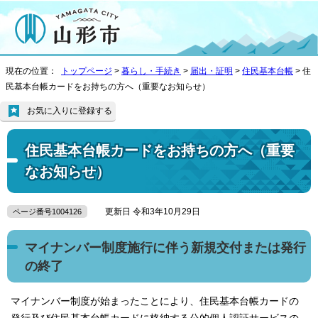
現在の位置：
トップページ
>
暮らし・手続き
>
届出・証明
>
住民基本台帳
> 住
民基本台帳カードをお持ちの方へ（重要なお知らせ）
お気に入りに登録する
住民基本台帳カードをお持ちの方へ（重要
なお知らせ）
更新日 令和3年10月29日
ページ番号1004126
マイナンバー制度施行に伴う新規交付または発行
の終了
マイナンバー制度が始まったことにより、住民基本台帳カードの