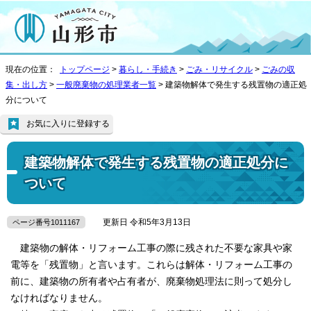
現在の位置：
トップページ
>
暮らし・手続き
>
ごみ・リサイクル
>
ごみの収
集・出し方
>
一般廃棄物の処理業者一覧
> 建築物解体で発生する残置物の適正処
分について
お気に入りに登録する
建築物解体で発生する残置物の適正処分に
ついて
更新日 令和5年3月13日
ページ番号1011167
建築物の解体・リフォーム工事の際に残された不要な家具や家
電等を「残置物」と言います。これらは解体・リフォーム工事の
前に、建築物の所有者や占有者が、廃棄物処理法に則って処分し
なければなりません。