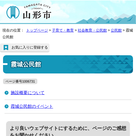
現在の位置：
トップページ
>
子育て・教育
>
社会教育・公民館
>
公民館
> 霞城
公民館
お気に入りに登録する
霞城公民館
ページ番号1006731
施設概要について
霞城公民館のイベント
より良いウェブサイトにするために、ページのご感想
をお聞かせください。