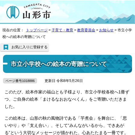
現在の位置：
トップページ
>
子育て・教育
>
教育委員会
>
お知らせ
> 市立小学
校への絵本の寄贈について
お気に入りに登録する
市立小学校への絵本の寄贈について
更新日 令和8年5月26日
ページ番号1018886
このたび、絵本作家の福山とも子様より、市立小学校各校へ1冊ず
つ、ご自身の絵本「まけるなおおなべくん」をご寄贈いただきま
した。
この絵本は、山形の秋の風物詩である「芋煮会」を舞台に、「思
いやり」や「支え合い」、そして“みんながいるから、できあが
る”という大切なメッセージが描かれた、心あたたまる一冊です。