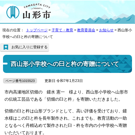
現在の位置：
トップページ
>
子育て・教育
>
教育委員会
>
お知らせ
> 西山形小
学校への臼と杵の寄贈について
お気に入りに登録する
西山形小学校への臼と杵の寄贈について
更新日 令和7年1月23日
ページ番号1015523
市内高瀬地区切畑の 鑓水 憲一 様より、西山形小学校へ山形市
の伝統工芸品である「切畑の臼と杵」を寄贈いただきました。
切畑の臼と杵は山形ブランドとして、高い評価を受けており、鑓
水様はこの臼と杵を長年製作され、これまでも、教育活動の一助
となるべく丹精込めて製作された臼・杵を市内の小中学校へ寄贈
いただいております。