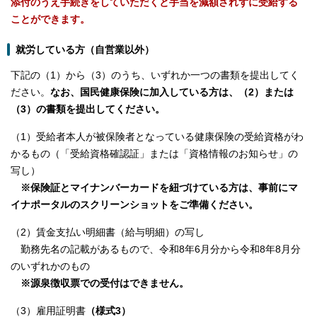
添付のうえ手続きをしていただくと手当を減額されずに受給する
ことができます。
就労している方（自営業以外）
下記の（1）から（3）のうち、いずれか一つの書類を提出してく
ださい。
なお、国民健康保険に加入している方は、（2）または
（3）の書類を提出してください。
（1）受給者本人が被保険者となっている健康保険の受給資格がわ
かるもの（「受給資格確認証」または「資格情報のお知らせ」の
写し）
※保険証とマイナンバーカードを紐づけている方は、事前にマ
イナポータルのスクリーンショットをご準備ください。
（2）賃金支払い明細書（給与明細）の写し
勤務先名の記載があるもので、令和8年6月分から令和8年8月分
のいずれかのもの
※源泉徴収票での受付はできません。
（3）雇用証明書
（様式3）