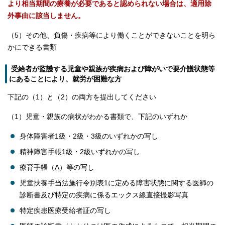
より
相当期間の療養が必要であると認められない場合は、
適用除
外事由に該当しません。
（5）その他、負傷・疾病等により働くことができないことを明ら
かにできる書類
受給者が監護する児童や親族が疾病および障がいで要介護状態等
にあることにより、就労が困難な方
下記の（1）と（2）の両方を提出してください
（1）児童・親族の病状がわかる書類で、下記のいずれか
身体障害者1級・2級・3級のいずれかの写し
精神障害手帳1級・2級いずれかの写し
療育手帳（A）等の写し
児童扶養手当法施行令別表1に定める障害状態に関する医師の
診断書及び特定の疾病に係るエックス線直接撮影写真
特定疾患医療受給者証の写し