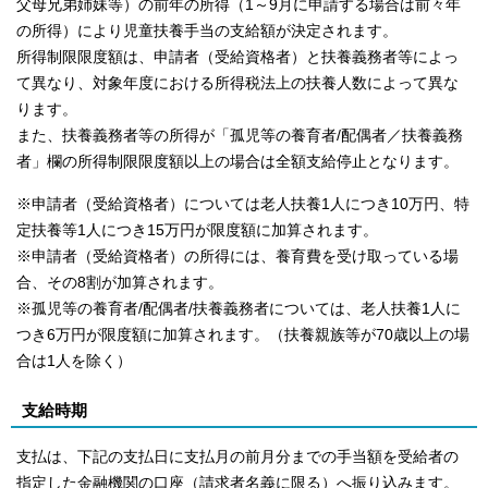
父母兄弟姉妹等）の前年の所得（1～9月に申請する場合は前々年
の所得）により児童扶養手当の支給額が決定されます。
所得制限限度額は、申請者（受給資格者）と扶養義務者等によっ
て異なり、対象年度における所得税法上の扶養人数によって異な
ります。
また、扶養義務者等の所得が「孤児等の養育者/配偶者／扶養義務
者」欄の所得制限限度額以上の場合は全額支給停止となります。
※申請者（受給資格者）については老人扶養1人につき10万円、特
定扶養等1人につき15万円が限度額に加算されます。
※申請者（受給資格者）の所得には、養育費を受け取っている場
合、その8割が加算されます。
※孤児等の養育者/配偶者/扶養義務者については、老人扶養1人に
つき6万円が限度額に加算されます。（扶養親族等が70歳以上の場
合は1人を除く）
支給時期
支払は、下記の支払日に支払月の前月分までの手当額を受給者の
指定した金融機関の口座（請求者名義に限る）へ振り込みます。