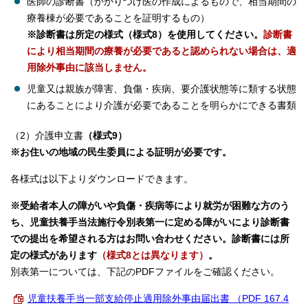
医師の診断書（かかりつけ医の作成によるもので、相当期間の
療養棟が必要であることを証明するもの）
※診断書は所定の様式（様式8）を使用してください。
診断書
により
相当期間の療養が必要であると認められない場合は、適
用除外事由に該当しません。
児童又は親族が障害、負傷・疾病、要介護状態等に類する状態
にあることにより介護が必要であることを明らかにできる書類
（2）介護申立書
（様式9）
※お住いの地域の民生委員による証明が必要です。
各様式は以下よりダウンロードできます。
※受給者本人の障がいや負傷・疾病等により就労が困難な方のう
ち、児童扶養手当法施行令別表第一に定める障がいにより診断書
での提出を希望される方はお問い合わせください。診断書には所
定の様式があります
（様式8とは異なります）
。
別表第一については、下記のPDFファイルをご確認ください。
児童扶養手当一部支給停止適用除外事由届出書 （PDF 167.4