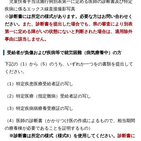
児童扶養手当法施行例別表第一に定める医師の診断書及び特定
疾病に係るエックス線直接撮影写真
※
診断書には所定の様式があります。必要な方はお問い合わせく
ださい。
また、診断書を提出した場合でも、県の審査により別表
第一に定める障がいの状態にないと判断された場合は、適用除外
事由に該当しません。
受給者が負傷および疾病等で就労困難（病気療養中）の方
下記の（1）から（5）のうち、いずれか一つをの書類を提出して
ください。
（1）特定疾患医療受給者証の写し
（2）特定医療（指定難病）受給者証の写し
（3）特定疾病病療養受療証の写し
（4）医師の診断書（かかりつけ医の作成によるもので、相当期間
の療養棟が必要であることを証明するもの）
※診断書は所定の様式（様式8）を使用してください。
診断書に