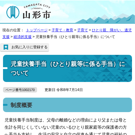
現在の位置：
トップページ
>
子育て・教育
>
子育て
>
ひとり親、障がい、遺児
支援
>
経済的支援
> 児童扶養手当（ひとり親等に係る手当）について
お気に入りに登録する
児童扶養手当（ひとり親等に係る手当）に
ついて
更新日 令和8年7月14日
ページ番号1002170
制度概要
児童扶養手当制度は、父母の離婚などの理由により父または母と
生計を同じくしていない児童のいるひとり親家庭等の保護者の方
へ手当を支給し、生活の安定と自立の促進を通じて児童の福祉の