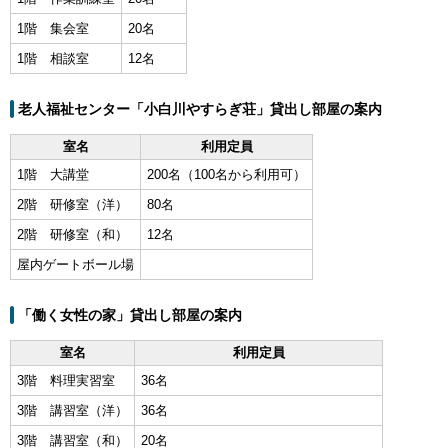
1階 集会室
20名
1階 相談室
12名
老人福祉センター「小白川やすらぎ荘」貸出し部屋の案内
室名
利用定員
1階 大講堂
200名（100名から利用可）
2階 研修室（洋）
80名
2階 研修室（和）
12名
屋内ゲートボール場
「働く女性の家」貸出し部屋の案内
室名
利用定員
3階 料理実習室
36名
3階 講習室（洋）
36名
3階 講習室（和）
20名