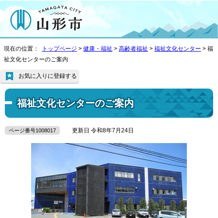
現在の位置：
トップページ
>
健康・福祉
>
高齢者福祉
>
福祉文化センター
> 福
祉文化センターのご案内
お気に入りに登録する
福祉文化センターのご案内
更新日 令和8年7月24日
ページ番号1008017