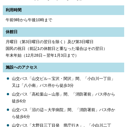
利用時間
午前9時から午後10時まで
休館日
月曜日（第3日曜日の翌日を除く）及び第3日曜日
国民の祝日（前記1の休館日と重なった場合はその翌日）
年末年始（12月28日～翌年1月3日まで）
施設へのアクセス
山交バス「山交ビル～宝沢・関沢」間、「小白川一丁目」
又は「八小南」バス停から徒歩3分
山交バス「高松葉山～山形」間、「消防署前」バス停から
徒歩6分
山交バス「沼の辺～大学病院」間、「消防署前」バス停か
ら徒歩6分
山交バス「大野目三丁目発 県庁行き」、「小白川二丁