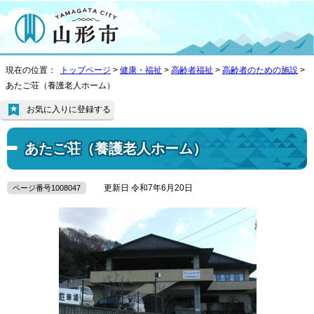
現在の位置：
トップページ
>
健康・福祉
>
高齢者福祉
>
高齢者のための施設
>
あたご荘（養護老人ホーム）
お気に入りに登録する
あたご荘（養護老人ホーム）
更新日 令和7年6月20日
ページ番号1008047