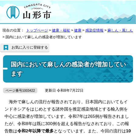
現在の位置：
トップページ
>
健康・福祉
>
健康
>
感染症情報
>
麻しん・風しん
> 国内において麻しんの感染者が増加しています
お気に入りに登録する
国内において麻しんの感染者が増加してい
ます
更新日 令和8年7月22日
ページ番号1003422
海外で麻しんの流行が報告されており、日本国内においてもイ
ンドネシアをはじめとする諸外国を推定感染地域とする輸入例を
中心に感染者が増加しています。令和7年は265例が報告されまし
たが、令和8年は既に300例を超える報告がなされており、この報
告数は
令和2年以降で最多
となっています。また、今回の流行は
10