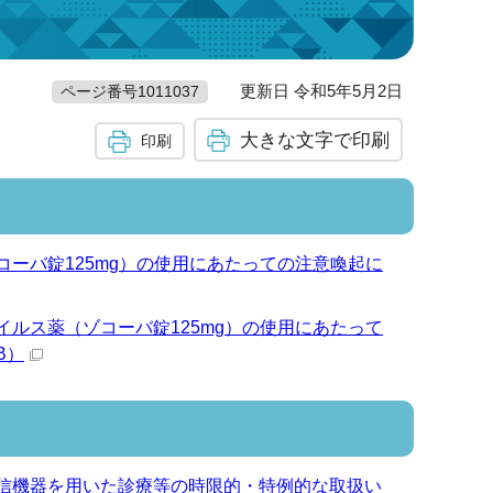
更新日 令和5年5月2日
ページ番号1011037
大きな文字で印刷
印刷
ーバ錠125mg）の使用にあたっての注意喚起に
ルス薬（ゾコーバ錠125mg）の使用にあたって
B）
信機器を用いた診療等の時限的・特例的な取扱い