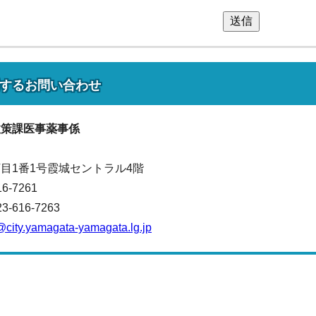
送信
する
お問い合わせ
政策課
医事薬事係
目1番1号霞城セントラル4階
16-7261
616-7263
city.yamagata-yamagata.lg.jp