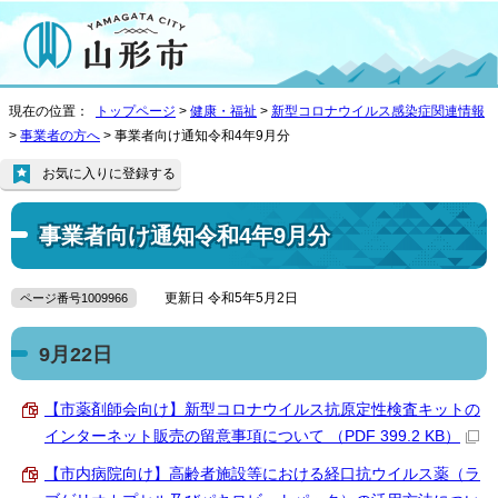
現在の位置：
トップページ
>
健康・福祉
>
新型コロナウイルス感染症関連情報
>
事業者の方へ
> 事業者向け通知令和4年9月分
お気に入りに登録する
事業者向け通知令和4年9月分
更新日 令和5年5月2日
ページ番号1009966
9月22日
【市薬剤師会向け】新型コロナウイルス抗原定性検査キットの
インターネット販売の留意事項について （PDF 399.2 KB）
【市内病院向け】高齢者施設等における経口抗ウイルス薬（ラ