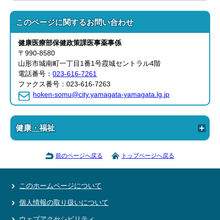
このページに関する
お問い合わせ
健康医療部
保健政策課
医事薬事係
〒990-8580
山形市城南町一丁目1番1号霞城セントラル4階
電話番号：
023-616-7261
ファクス番号：023-616-7263
hoken-somu@city.yamagata-yamagata.lg.jp
健康・福祉
前のページへ戻る
トップページへ戻る
このホームページについて
個人情報の取り扱いについて
ウェブアクセシビリティ