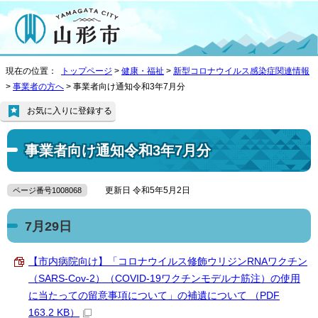
現在の位置：
トップページ
>
健康・福祉
>
新型コロナウイルス感染症関連情報
>
事業者の方へ
> 事業者向け通知令和3年7月分
お気に入りに登録する
事業者向け通知令和3年7月分
更新日 令和5年5月2日
ページ番号1008068
7月29日
【市内病院向け】「コロナウイルス修飾ウリジンRNAワクチン
（SARS-Cov-2）（COVID-19ワクチンモデルナ筋注）の使用
に当たっての留意事項について」の補遺について （PDF
163.2 KB）