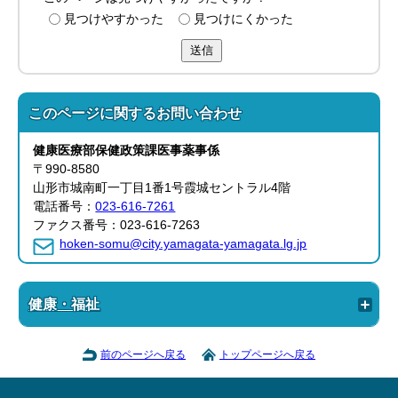
見つけやすかった
見つけにくかった
送信
このページに関する
お問い合わせ
健康医療部
保健政策課
医事薬事係
〒990-8580
山形市城南町一丁目1番1号霞城セントラル4階
電話番号：
023-616-7261
ファクス番号：023-616-7263
hoken-somu@city.yamagata-yamagata.lg.jp
健康・福祉
前のページへ戻る
トップページへ戻る