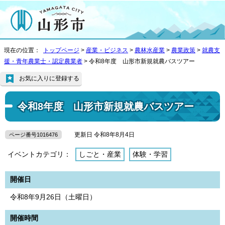
現在の位置：
トップページ
>
産業・ビジネス
>
農林水産業
>
農業政策
>
就農支
援・青年農業士・認定農業者
> 令和8年度 山形市新規就農バスツアー
お気に入りに登録する
令和8年度 山形市新規就農バスツアー
更新日 令和8年8月4日
ページ番号1016476
イベントカテゴリ：
しごと・産業
体験・学習
開催日
令和8年9月26日（土曜日）
開催時間