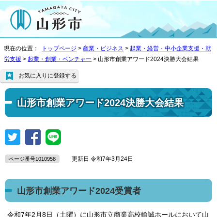
現在の位置：
トップページ
>
産業・ビジネス
>
起業・経営・中小企業支援・就
労支援
>
起業・創業・ベンチャー
> 山形市創業アワード2024決勝大会結果
お気に入りに登録する
山形市創業アワード2024決勝大会結果
更新日 令和7年3月24日
ページ番号1010958
山形市創業アワード2024受賞者
令和7年2月8日（土曜）に山形市立商業高校輸誠ホールにおいて山