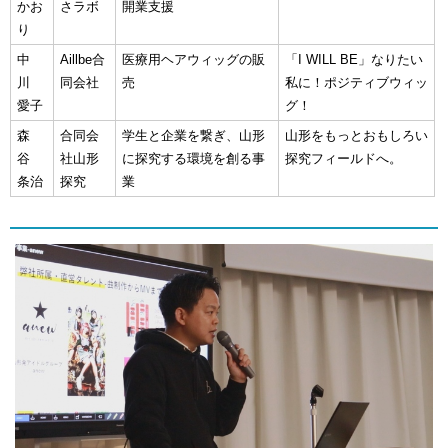
かお
さラボ
開業支援
り
中
Aillbe合
医療用ヘアウィッグの販
「I WILL BE」なりたい
川
同会社
売
私に！ポジティブウィッ
愛子
グ！
森
合同会
学生と企業を繋ぎ、山形
山形をもっとおもしろい
谷
社山形
に探究する環境を創る事
探究フィールドへ。
条治
探究
業