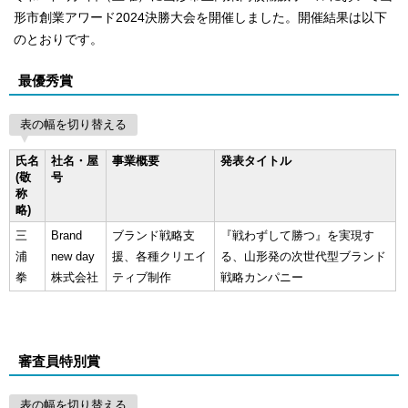
形市創業アワード2024決勝大会を開催しました。開催結果は以下
のとおりです。
最優秀賞
表の幅を切り替える
氏名
社名・屋
事業概要
発表タイトル
(敬
号
称
略)
三
Brand
ブランド戦略支
『戦わずして勝つ』を実現す
浦
new day
援、各種クリエイ
る、山形発の次世代型ブランド
拳
株式会社
ティブ制作
戦略カンパニー
審査員特別賞
表の幅を切り替える