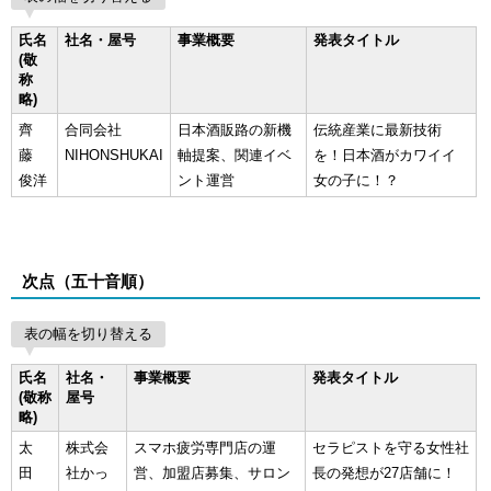
氏名
社名・屋号
事業概要
発表タイトル
(敬
称
略)
齊
合同会社
日本酒販路の新機
伝統産業に最新技術
藤
NIHONSHUKAI
軸提案、関連イベ
を！日本酒がカワイイ
俊洋
ント運営
女の子に！？
次点（五十音順）
表の幅を切り替える
氏名
社名・
事業概要
発表タイトル
(敬称
屋号
略)
太
株式会
スマホ疲労専門店の運
セラピストを守る女性社
田
社かっ
営、加盟店募集、サロン
長の発想が27店舗に！