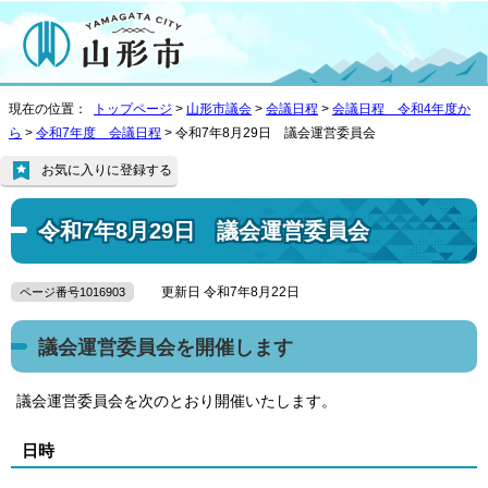
現在の位置：
トップページ
>
山形市議会
>
会議日程
>
会議日程 令和4年度か
ら
>
令和7年度 会議日程
> 令和7年8月29日 議会運営委員会
お気に入りに登録する
令和7年8月29日 議会運営委員会
更新日 令和7年8月22日
ページ番号1016903
議会運営委員会を開催します
議会運営委員会を次のとおり開催いたします。
日時