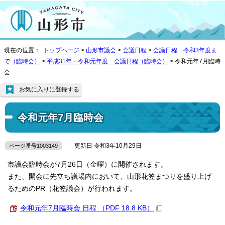
現在の位置：
トップページ
>
山形市議会
>
会議日程
>
会議日程 令和3年度ま
で（臨時会）
>
平成31年・令和元年度 会議日程（臨時会）
> 令和元年7月臨時
会
お気に入りに登録する
令和元年7月臨時会
更新日 令和3年10月29日
ページ番号1003149
市議会臨時会が7月26日（金曜）に開催されます。
また、開会に先立ち議場内において、山形花笠まつりを盛り上げ
るためのPR（花笠議会）が行われます。
令和元年7月臨時会 日程 （PDF 18.8 KB）