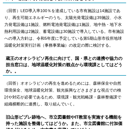
（回答）LED導入率100％を達成している市有施設は14施設であ
り、再生可能エネルギーのうち、太陽光発電設備は39施設、小水
力発電設備は1施設、燃料電池発電設備は1施設、地中熱・地下水
熱利用設備は2施設、蓄電設備は30施設で導入している。市有施設
への導入方針は、令和5年度に予定している第5期山形市役所地球
温暖化対策実行計画（事務事業編）の改定の際に検討する。
蔵王のオオシラビソ再生に向けて、国・県との連携や協力の
担当窓口は、地球温暖化対策の観点から環境課としてはどう
か。。
（回答）オオシラビソの再生を進めるためには、森林保全や自然
環境保全、地球温暖化対策、観光振興などさまざまな視点での検
討や対応が必要であるため、環境課・観光戦略課・森林整備課で
組織横断的に連携し、取り組んでいく。
旧山形ビブレ跡地へ、市立図書館やIT教室を実施する機能を
持った施設を整備してはどうか。また、市立図書館に付加価