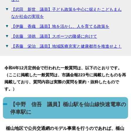
【武田 新世 議員】子ども政策を中心に据えたこどもまん
なか社会の実現を
【伊藤 香織 議員】地を活かし、人を育てる政策を
【佐藤 清徳 議員】スポーツの隆盛に向けて
【斉藤 栄治 議員】地域医療充実と健康都市を推進せよ！
令和4年12月定例会で行われた一般質問は、以下のとおりです。
（ここに掲載した一般質問は、市議会報223号に掲載したものを再
掲載しており、質問内容は実際の質問を要約・抜粋したもので
す。）
【中野 信吾 議員】楯山駅を仙山線快速電車の
停車駅に
楯山地区で公共交通網のモデル事業を行うのであれば、楯山