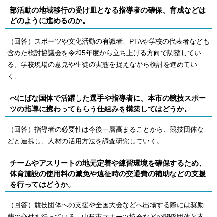
部活動の地域移行の受け皿となる指導者の確保、育成などは
どのように進めるのか。
（回答）スポーツや文化活動の有識者、PTAや学校の代表者なども
含めた検討協議会を令和5年度から立ち上げる方向で調整してい
る。学校現場の意見や生徒の実態を捉えながら検討を進めてい
く。
べにばな国体で活躍した選手や指導者に、本市の競技スポー
ツの指導に携わってもらう仕組みを構築してはどうか。
（回答）指導者の必要性は今後一層高まることから、競技団体な
どと連携し、人材の活用方法を調査研究していく。
チームやアスリートの地元定着や練習環境を確保するため、
体育施設の使用料の減免や遠征時の交通費の補助などの支援
を行ってはどうか。
（回答）競技団体への支援や全国大会などへ出場する際には奨励
費の交付を行っている。山形市スポーツ協会などの関係団体と支