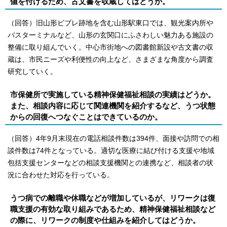
値を付けるため、古文書を収蔵してはどうか。
（回答）旧山形ビブレ跡地を含む山形駅東口では、観光案内所や
バスターミナルなど、山形の玄関口にふさわしい魅力ある施設の
整備に取り組んでいく。中心市街地への図書館新設や古文書の収
蔵は、市民ニーズや利便性の向上など、さまざまな角度から調査
研究していく。
市保健所で実施している精神保健福祉相談の実績はどうか。
また、相談内容に応じて関連機関を紹介するなど、うつ状態
からの回復へつなぐことはできているのか。
（回答）4年9月末現在の電話相談件数は394件、面接や訪問での相
談件数は74件となっている。適切な医療に結び付ける支援や地域
包括支援センターなどの相談支援機関との連携など、相談者の状
況に合わせた対応を行っている。
うつ病での離職や休職などが増加しているが、リワークは復
職支援の有効な取り組みであるため、精神保健福祉相談など
の際に、リワークの制度や仕組みを紹介してはどうか。