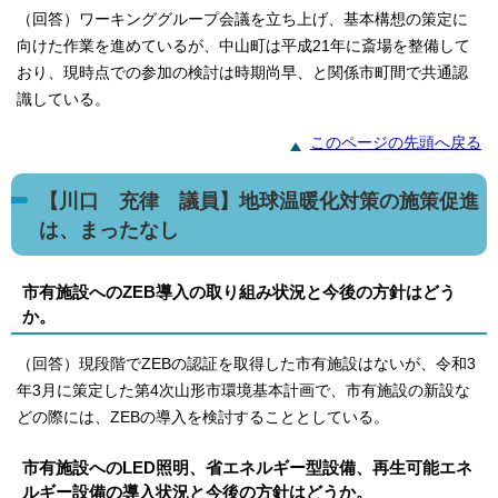
（回答）ワーキンググループ会議を立ち上げ、基本構想の策定に
向けた作業を進めているが、中山町は平成21年に斎場を整備して
おり、現時点での参加の検討は時期尚早、と関係市町間で共通認
識している。
このページの先頭へ戻る
【川口 充律 議員】地球温暖化対策の施策促進
は、まったなし
市有施設へのZEB導入の取り組み状況と今後の方針はどう
か。
（回答）現段階でZEBの認証を取得した市有施設はないが、令和3
年3月に策定した第4次山形市環境基本計画で、市有施設の新設な
どの際には、ZEBの導入を検討することとしている。
市有施設へのLED照明、省エネルギー型設備、再生可能エネ
ルギー設備の導入状況と今後の方針はどうか。