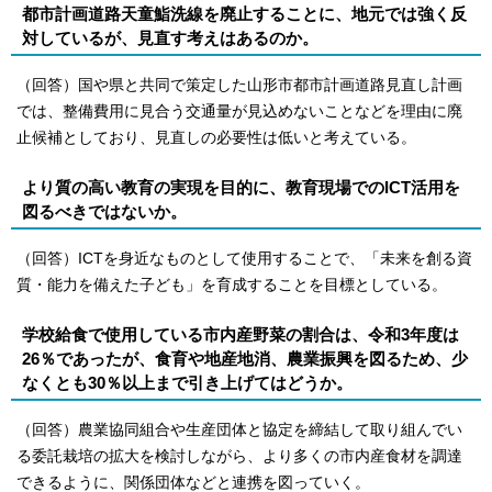
都市計画道路天童鮨洗線を廃止することに、地元では強く反
対しているが、見直す考えはあるのか。
（回答）国や県と共同で策定した山形市都市計画道路見直し計画
では、整備費用に見合う交通量が見込めないことなどを理由に廃
止候補としており、見直しの必要性は低いと考えている。
より質の高い教育の実現を目的に、教育現場でのICT活用を
図るべきではないか。
（回答）ICTを身近なものとして使用することで、「未来を創る資
質・能力を備えた子ども」を育成することを目標としている。
学校給食で使用している市内産野菜の割合は、令和3年度は
26％であったが、食育や地産地消、農業振興を図るため、少
なくとも30％以上まで引き上げてはどうか。
（回答）農業協同組合や生産団体と協定を締結して取り組んでい
る委託栽培の拡大を検討しながら、より多くの市内産食材を調達
できるように、関係団体などと連携を図っていく。