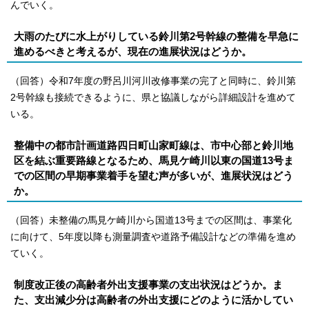
んでいく。
大雨のたびに水上がりしている鈴川第2号幹線の整備を早急に
進めるべきと考えるが、現在の進展状況はどうか。
（回答）令和7年度の野呂川河川改修事業の完了と同時に、鈴川第
2号幹線も接続できるように、県と協議しながら詳細設計を進めて
いる。
整備中の都市計画道路四日町山家町線は、市中心部と鈴川地
区を結ぶ重要路線となるため、馬見ケ崎川以東の国道13号ま
での区間の早期事業着手を望む声が多いが、進展状況はどう
か。
（回答）未整備の馬見ケ崎川から国道13号までの区間は、事業化
に向けて、5年度以降も測量調査や道路予備設計などの準備を進め
ていく。
制度改正後の高齢者外出支援事業の支出状況はどうか。ま
た、支出減少分は高齢者の外出支援にどのように活かしてい