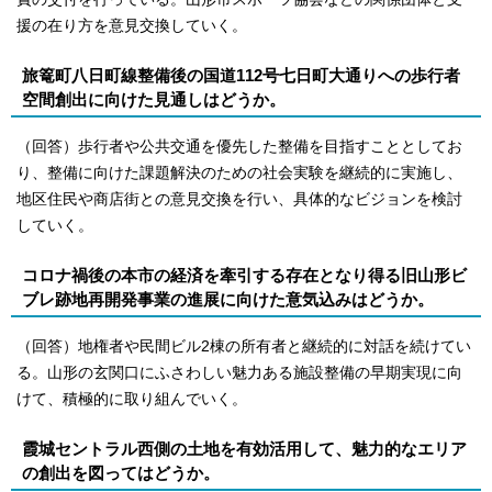
援の在り方を意見交換していく。
旅篭町八日町線整備後の国道112号七日町大通りへの歩行者
空間創出に向けた見通しはどうか。
（回答）歩行者や公共交通を優先した整備を目指すこととしてお
り、整備に向けた課題解決のための社会実験を継続的に実施し、
地区住民や商店街との意見交換を行い、具体的なビジョンを検討
していく。
コロナ禍後の本市の経済を牽引する存在となり得る旧山形ビ
ブレ跡地再開発事業の進展に向けた意気込みはどうか。
（回答）地権者や民間ビル2棟の所有者と継続的に対話を続けてい
る。山形の玄関口にふさわしい魅力ある施設整備の早期実現に向
けて、積極的に取り組んでいく。
霞城セントラル西側の土地を有効活用して、魅力的なエリア
の創出を図ってはどうか。