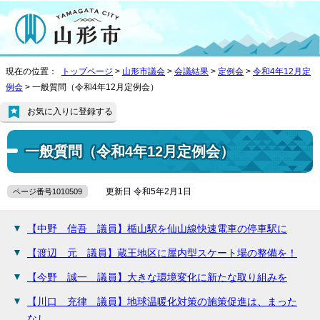
現在の位置：
トップページ
>
山形市議会
>
会議結果
>
定例会
>
令和4年12月定
例会
> 一般質問（令和4年12月定例会）
お気に入りに登録する
一般質問（令和4年12月定例会）
更新日 令和5年2月1日
ページ番号1010509
【中野 信吾 議員】楯山駅を仙山線快速電車の停車駅に
【渡辺 元 議員】蔵王地区に屋内型スケート場の整備を！
【今野 誠一 議員】大きな環境変化に新たな取り組みを
【川口 充律 議員】地球温暖化対策の施策促進は、まった
なし