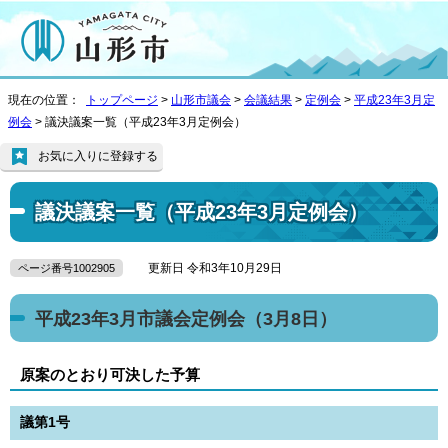
現在の位置：
トップページ
>
山形市議会
>
会議結果
>
定例会
>
平成23年3月定
例会
> 議決議案一覧（平成23年3月定例会）
お気に入りに登録する
議決議案一覧（平成23年3月定例会）
更新日 令和3年10月29日
ページ番号1002905
平成23年3月市議会定例会（3月8日）
原案のとおり可決した予算
議第1号