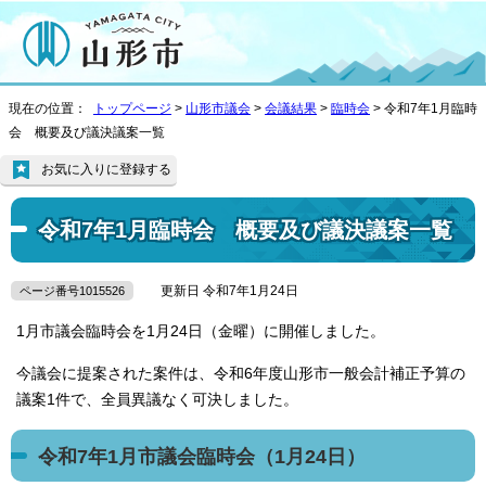
現在の位置：
トップページ
>
山形市議会
>
会議結果
>
臨時会
> 令和7年1月臨時
会 概要及び議決議案一覧
お気に入りに登録する
令和7年1月臨時会 概要及び議決議案一覧
更新日 令和7年1月24日
ページ番号1015526
1月市議会臨時会を1月24日（金曜）に開催しました。
今議会に提案された案件は、令和6年度山形市一般会計補正予算の
議案1件で、全員異議なく可決しました。
令和7年1月市議会臨時会（1月24日）