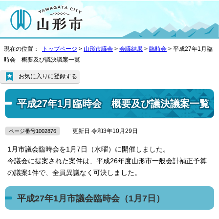
現在の位置：
トップページ
>
山形市議会
>
会議結果
>
臨時会
> 平成27年1月臨
時会 概要及び議決議案一覧
お気に入りに登録する
平成27年1月臨時会 概要及び議決議案一覧
更新日 令和3年10月29日
ページ番号1002876
1月市議会臨時会を1月7日（水曜）に開催しました。
今議会に提案された案件は、平成26年度山形市一般会計補正予算
の議案1件で、全員異議なく可決しました。
平成27年1月市議会臨時会（1月7日）