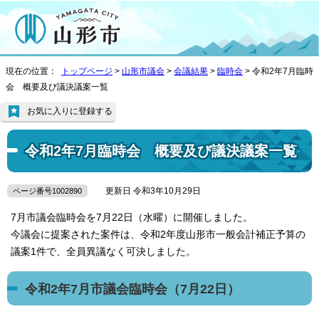
現在の位置：
トップページ
>
山形市議会
>
会議結果
>
臨時会
> 令和2年7月臨時
会 概要及び議決議案一覧
お気に入りに登録する
令和2年7月臨時会 概要及び議決議案一覧
更新日 令和3年10月29日
ページ番号1002890
7月市議会臨時会を7月22日（水曜）に開催しました。
今議会に提案された案件は、令和2年度山形市一般会計補正予算の
議案1件で、全員異議なく可決しました。
令和2年7月市議会臨時会（7月22日）