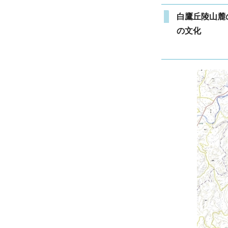
白鷹丘陵山麓
の文化