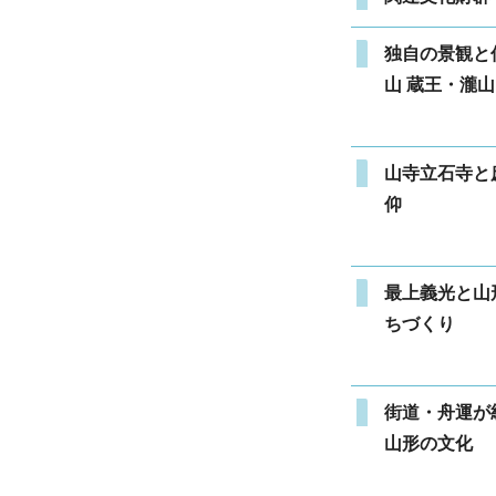
独自の景観と
山 蔵王・瀧
山寺立石寺と
仰
最上義光と山
ちづくり
街道・舟運が
山形の文化