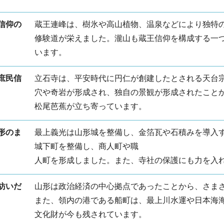
信仰の
蔵王連峰は、樹氷や高山植物、温泉などにより独特
山
修験道が栄えました。瀧山も蔵王信仰を構成する一
います。
庶民信
立石寺は、平安時代に円仁が創建したとされる天台
穴や奇岩が形成され、独自の景観が形成されたこと
松尾芭蕉が立ち寄っています。
形のま
最上義光は山形城を整備し、金箔瓦や石積みを導入
城下町を整備し、商人町や職
人町を形成しました。また、寺社の保護にも力を入
紡いだ
山形は政治経済の中心拠点であったことから、さま
また、領内の港である船町は、最上川水運や日本海
文化財が今も残されています。