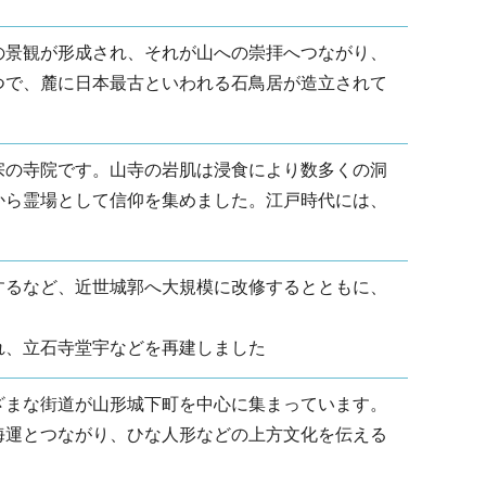
の景観が形成され、それが山への崇拝へつながり、
つで、麓に日本最古といわれる石鳥居が造立されて
宗の寺院です。山寺の岩肌は浸食により数多くの洞
から霊場として信仰を集めました。江戸時代には、
するなど、近世城郭へ大規模に改修するとともに、
れ、立石寺堂宇などを再建しました
ざまな街道が山形城下町を中心に集まっています。
海運とつながり、ひな人形などの上方文化を伝える