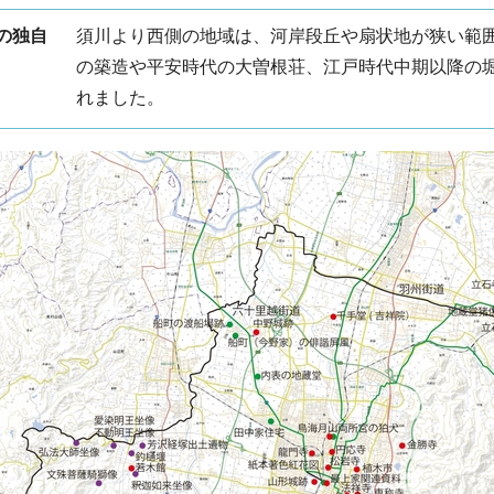
の独自
須川より西側の地域は、河岸段丘や扇状地が狭い範
の築造や平安時代の大曽根荘、江戸時代中期以降の
れました。