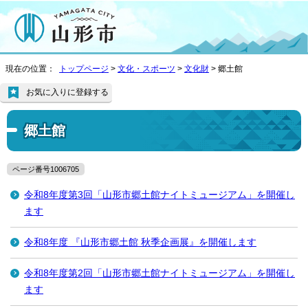
現在の位置：
トップページ
>
文化・スポーツ
>
文化財
> 郷土館
お気に入りに登録する
郷土館
ページ番号1006705
令和8年度第3回「山形市郷土館ナイトミュージアム」を開催し
ます
令和8年度 『山形市郷土館 秋季企画展』を開催します
令和8年度第2回「山形市郷土館ナイトミュージアム」を開催し
ます