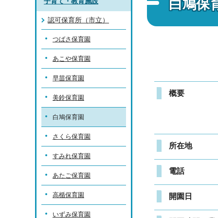
白鳩保
子育て・教育施設
認可保育所（市立）
つばさ保育園
あこや保育園
早苗保育園
概要
美鈴保育園
白鳩保育園
さくら保育園
所在地
すみれ保育園
電話
あたご保育園
高楯保育園
開園日
いずみ保育園