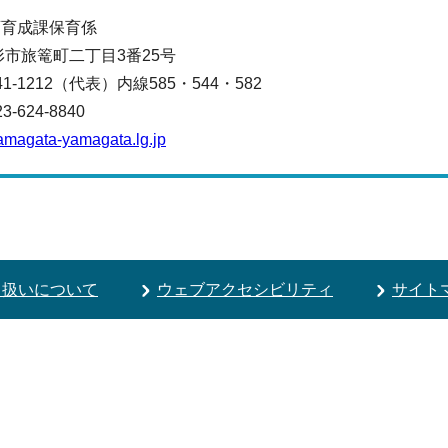
育育成課保育係
山形市旅篭町二丁目3番25号
641-1212（代表）
内線585・544・582
624-8840
amagata-yamagata.lg.jp
り扱いについて
ウェブアクセシビリティ
サイト