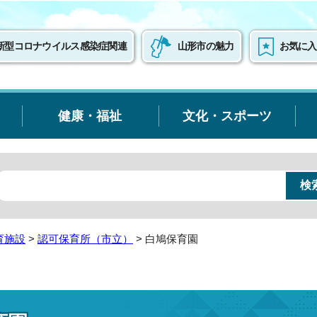
新型コロナウイルス感染症関連
山形市の魅力
お気に入
健康・福祉
文化・スポーツ
育施設
>
認可保育所（市立）
> 白鳩保育園