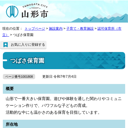
現在の位置：
トップページ
>
施設案内
>
子育て・教育施設
>
認可保育所（市
立）
> つばさ保育園
お気に入りに登録する
つばさ保育園
更新日 令和7年7月4日
ページ番号1001808
概要
山形で一番大きい保育園。遊びや体験を通した関わりやコミュニ
ケーション作りで、パワフルな子どもの育成。
活動的な中にも温かさのある保育を目指しています。
所在地