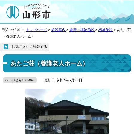
現在の位置：
トップページ
>
施設案内
>
健康・福祉施設
>
福祉施設
> あたご荘
（養護老人ホーム）
お気に入りに登録する
あたご荘（養護老人ホーム）
更新日 令和7年6月20日
ページ番号1005042