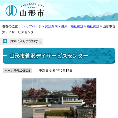
現在の位置：
トップページ
>
施設案内
>
健康・福祉施設
>
福祉施設
> 山形市菅
沢デイサービスセンター
お気に入りに登録する
山形市菅沢デイサービスセンター
更新日 令和4年6月17日
ページ番号1005036