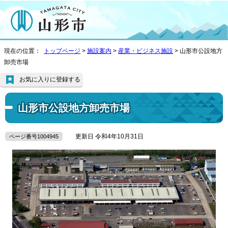
現在の位置：
トップページ
>
施設案内
>
産業・ビジネス施設
> 山形市公設地方
卸売市場
お気に入りに登録する
山形市公設地方卸売市場
更新日 令和4年10月31日
ページ番号1004945