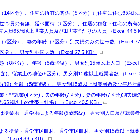
（14区分）、住宅の所有の関係（5区分）別住宅に住む65歳以上親族の
以上世帯員の有無、延べ面積（6区分）、住居の種類・住宅の所有
人員65歳以上世帯人員及び1世帯当たりの人員 （Excel 44.5 
（7区分）、妻の年齢（7区分）別夫婦のみの世帯数 （Excel 77.
区分）、男女別外国人数 （Excel 27.5 KB）
態（8区分）、年齢（5歳階級）、男女別15歳以上人口 （Excel 37
類)、従業上の地位(8区分)、男女別15歳以上就業者数 （Excel 38
分類）年齢（5歳階級）、男女別15歳以上就業者数及び平均年齢（雇用
業・非就業(4区分)，夫の年齢(7区分)，妻の年齢(7区分)別夫
5歳以上の世帯－特掲） （Excel 40.5 KB）
は従業地・通学地による年齢(5歳階級)、男女別人口及び就業者数(有配
による従業・通学市区町村、通学市区町村、男女別15歳以上就業
Excel 89.5 KB）