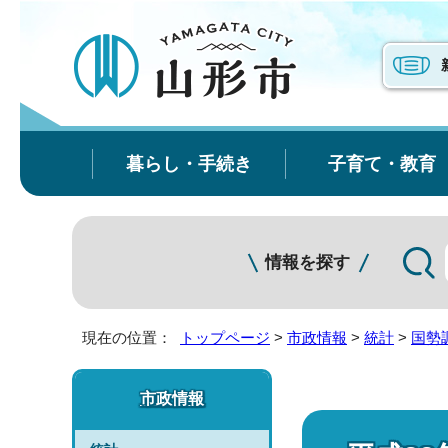
暮らし・手続き
子育て・教育
情報を探す
現在の位置：
トップページ
>
市政情報
>
統計
>
国勢
市政情報