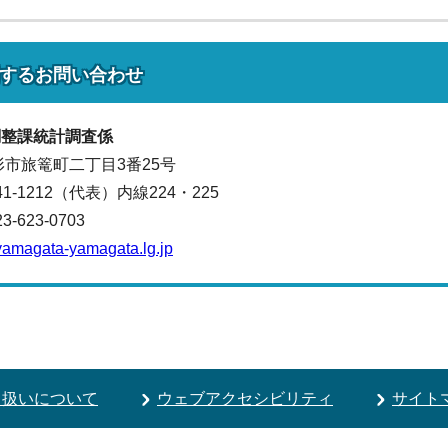
する
お問い合わせ
調整課
統計調査係
山形市旅篭町二丁目3番25号
641-1212（代表）
内線224・225
623-0703
yamagata-yamagata.lg.jp
り扱いについて
ウェブアクセシビリティ
サイト