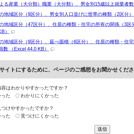
よる産業（大分類）職業（大分類）、男女別15歳以上就業者数 （Exc
の地域区分（9区分）、男女別人口並びに世帯の種類（2区分）別世帯数
画の地域区分（47区分）、住居の種類・住宅の所有の関係（3区
 KB）
画の地域区分（9区分）、延べ面積（6区分）、住居の種類・住
（Excel 44.0 KB）
サイトにするために、ページのご感想をお聞かせくださ
内容はわかりやすかったですか？
かった
わかりにくかった
見つけやすかったですか？
かった
見つけにくかった
送信