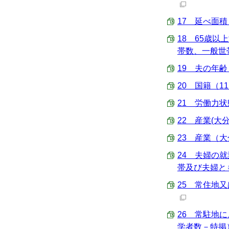
17 延べ面積
18 65歳
帯数、一般世帯
19 夫の年齢
20 国籍（11
21 労働力状
22 産業(大分
23 産業（大
24 夫婦の就
帯及び夫婦とも6
25 常住地又
26 常駐地
学者数－特掲） （