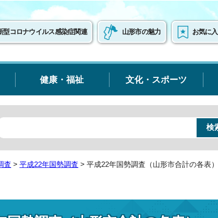
新型コロナウイルス感染症関連
山形市の魅力
お気に入
健康・福祉
文化・スポーツ
調査
>
平成22年国勢調査
> 平成22年国勢調査（山形市合計の各表