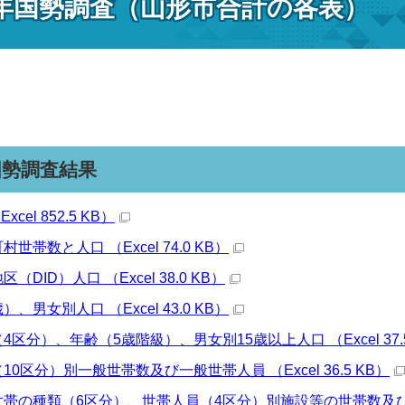
2年国勢調査（山形市合計の各表）
国勢調査結果
cel 852.5 KB）
世帯数と人口 （Excel 74.0 KB）
（DID）人口 （Excel 38.0 KB）
、男女別人口 （Excel 43.0 KB）
4区分）、年齢（5歳階級）、男女別15歳以上人口 （Excel 37.5
10区分）別一般世帯数及び一般世帯人員 （Excel 36.5 KB）
帯の種類（6区分）、世帯人員（4区分）別施設等の世帯数及び施設等の