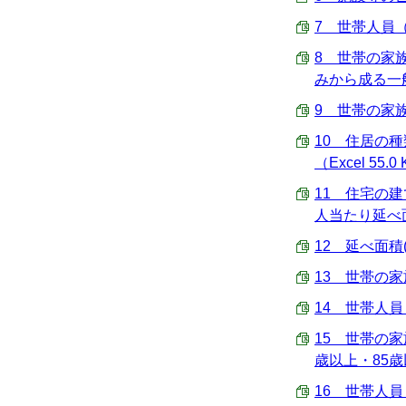
7 世帯人員（
8 世帯の家
みから成る一般世
9 世帯の家族
10 住居の
（Excel 55.0
11 住宅の
人当たり延べ面積 
12 延べ面積(
13 世帯の家
14 世帯人員
15 世帯の
歳以上・85歳以
16 世帯人員