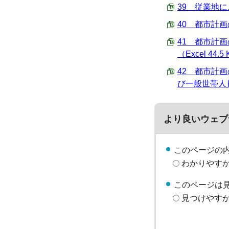
39 従業地に
40 都市計画
41 都市計
（Excel 44.5
42 都市計
び一般世帯人員数 
より良いウェブ
このページの
わかりやす
このページは
見つけやす