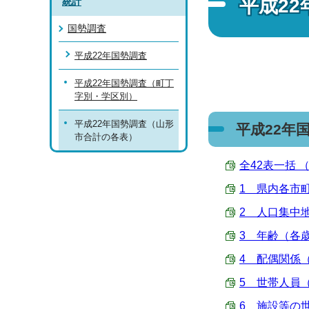
平成2
統計
国勢調査
平成22年国勢調査
平成22年国勢調査（町丁
字別・学区別）
平成22年国勢調査（山形
平成22年
市合計の各表）
全42表一括 （Ex
1 県内各市町村
2 人口集中地区
3 年齢（各歳）
4 配偶関係（
5 世帯人員（
6 施設等の世