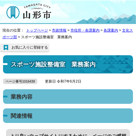
現在の位置：
トップページ
>
市政情報
>
市役所・各課案内
>
各課案内
>
文化ス
ポーツ部
> スポーツ施設整備室 業務案内
お気に入りに登録する
スポーツ施設整備室 業務案内
更新日 令和7年6月2日
ページ番号1016439
業務内容
関連情報